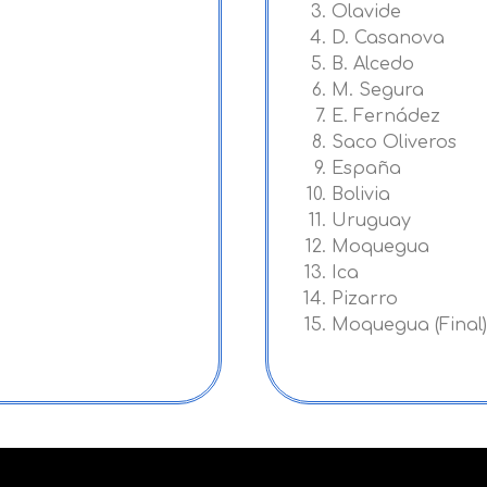
Olavide
D. Casanova
B. Alcedo
M. Segura
E. Fernádez
Saco Oliveros
España
Bolivia
Uruguay
Moquegua
Ica
Pizarro
Moquegua (Final)