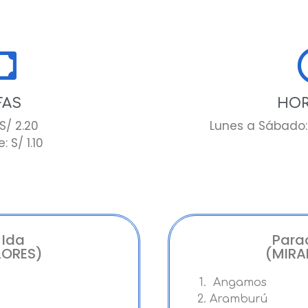
FAS
HOR
S/ 2.20
Lunes a Sábado:
: S/ 1.10
 Ida
Para
LORES)
(MIRA
Angamos
Aramburú