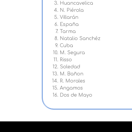
Huancavelica
N. Piérola
Villarán
España
Tarma
Natalio Sanchéz
Cuba
M. Segura
Risso
Soledad
M. Bañon
R. Morales
Angamos
Dos de Mayo